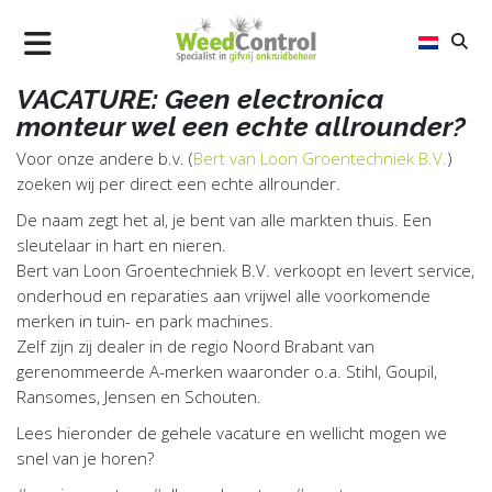
VACATURE: Geen electronica
AIR
monteur wel een echte allrounder?
FLAME
Voor onze andere b.v. (
Bert van Loon Groentechniek B.V.
)
zoeken wij per direct een echte allrounder.
STEEL
De naam zegt het al, je bent van alle markten thuis. Een
ALLTREC
sleutelaar in hart en nieren.
Bert van Loon Groentechniek B.V. verkoopt en levert service,
WAAROM WEEDCONTROL B.V.
onderhoud en reparaties aan vrijwel alle voorkomende
merken in tuin- en park machines.
UPDATES
Zelf zijn zij dealer in de regio Noord Brabant van
CONTACT
gerenommeerde A-merken waaronder o.a. Stihl, Goupil,
Ransomes, Jensen en Schouten.
Lees hieronder de gehele vacature en wellicht mogen we
snel van je horen?