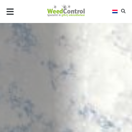
AIR
FLAME
STEEL
ALLTREC
WAAROM WEEDCONTROL B.V.
UPDATES
CONTACT