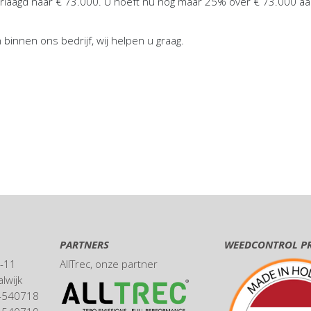
rlaagd naar € 73.000. U hoeft nu nog maar 25% over € 73.000 aan 
binnen ons bedrijf, wij helpen u graag.
PARTNERS
WEEDCONTROL P
9-11
AllTrec
, onze partner
lwijk
6-540718