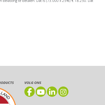
belasting te betalen. Dat is (73.000 x 25%) € 18.250. Dat
RODUCTS
VOLG ONS