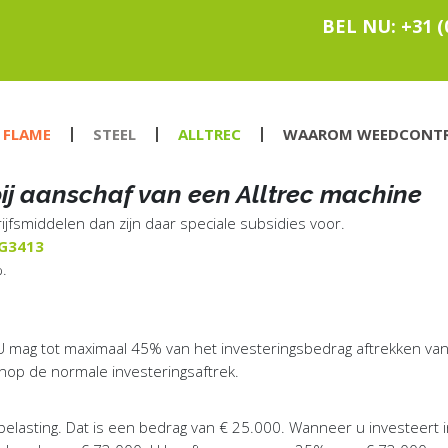
BEL NU:
+31 (
FLAME
STEEL
ALLTREC
WAAROM WEEDCONTRO
bij aanschaf van een Alltrec machine
ijfsmiddelen dan zijn daar speciale subsidies voor.
G3413
%.
 U mag tot maximaal 45% van het investeringsbedrag aftrekken van
nop de normale investeringsaftrek.
asting. Dat is een bedrag van € 25.000. Wanneer u investeert in e