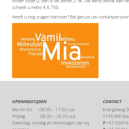
onder code D, dan is de aftrek 27%. Uw winst wordt dan ve
scheelt u netto € 6.750.
Heeft u nog vragen hierover? Bel gerust uw contactpersoon 
OPENINGSTIJDEN
CONTACT
Ma t/m Do : 08:00 – 17:00 uur
Energieweg 
Vrijdag : 08:00 – 16:30 uur
5145 NW Waa
Zaterdag, zondag en feestdagen zijn wij
T
+31 (0)41