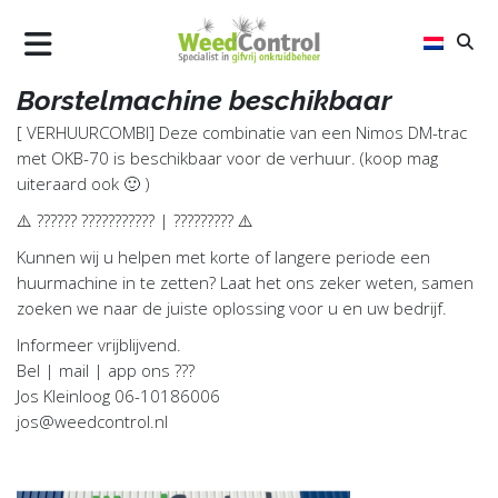
Borstelmachine beschikbaar
AIR
[ VERHUURCOMBI] Deze combinatie van een Nimos DM-trac
FLAME
met OKB-70 is beschikbaar voor de verhuur. (koop mag
uiteraard ook 🙂 )
STEEL
⚠️ ?????? ??????????? | ????????? ⚠️
ALLTREC
Kunnen wij u helpen met korte of langere periode een
WAAROM WEEDCONTROL B.V.
huurmachine in te zetten? Laat het ons zeker weten, samen
zoeken we naar de juiste oplossing voor u en uw bedrijf.
UPDATES
Informeer vrijblijvend.
CONTACT
Bel | mail | app ons ???
Jos Kleinloog 06-10186006
jos@weedcontrol.nl